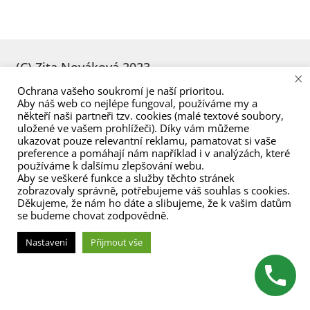
menu
(C) Zita Nováková 2023
×
Ochrana vašeho soukromí je naší prioritou.
Aby náš web co nejlépe fungoval, používáme my a
někteří naši partneři tzv. cookies (malé textové soubory,
uložené ve vašem prohlížeči). Díky vám můžeme
ukazovat pouze relevantní reklamu, pamatovat si vaše
preference a pomáhají nám například i v analýzách, které
používáme k dalšímu zlepšování webu.
Aby se veškeré funkce a služby těchto stránek
zobrazovaly správně, potřebujeme váš souhlas s cookies.
Děkujeme, že nám ho dáte a slibujeme, že k vašim datům
se budeme chovat zodpovědně.
Nastavení
Přijmout vše