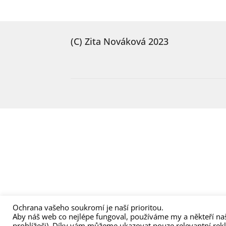
(C) Zita Nováková 2023
Ochrana vašeho soukromí je naší prioritou.
Aby náš web co nejlépe fungoval, používáme my a někteří naš
prohlížeči). Díky vám můžeme ukazovat pouze relevantní rek