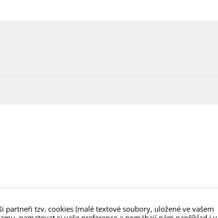
i partneři tzv. cookies (malé textové soubory, uložené ve vašem
lamu, pamatovat si vaše preference a pomáhají nám například i v