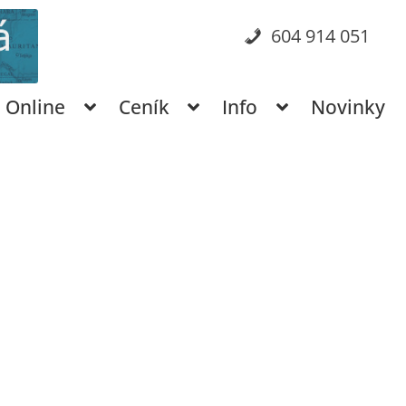
604 914 051
Online
Ceník
Info
Novinky