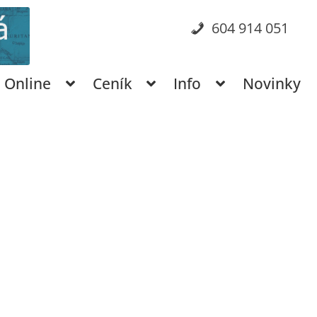
604 914 051
Online
Ceník
Info
Novinky