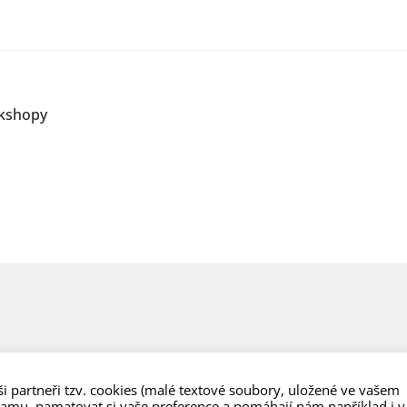
rkshopy
i partneři tzv. cookies (malé textové soubory, uložené ve vašem
lamu, pamatovat si vaše preference a pomáhají nám například i v