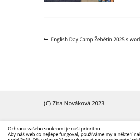
Navigace
Předchozí
English Day Camp Žebětín 2025 s wo
příspěvek:
pro
příspěvek
(C) Zita Nováková 2023
Ochrana vašeho soukromí je naší prioritou.
Aby náš web co nejlépe fungoval, používáme my a někteří naš
prohlížeči). Díky vám můžeme ukazovat pouze relevantní rek