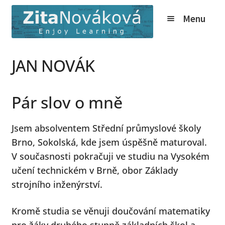
Přeskočit
Přejít
Menu
na
k
navigaci
obsahu
webu
Expand
Kurzy
JAN NOVÁK
child
Tábory
menu
Expand
O nás
Pár slov o mně
child
Expand
Zita Nováková
menu
Jsem absolventem Střední průmyslové školy
child
Brno, Sokolská, kde jsem úspěšně maturoval.
menu
Jan Novák
V současnosti pokračuji ve studiu na Vysokém
učení technickém v Brně, obor Základy
Martin Tuček
strojního inženýrství.
Veronika Sedláčková
Kromě studia se věnuji doučování matematiky
pro žáky druhého stupně základních škol a