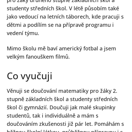
Klára Němcová
studenty středních škol. V létě působím také
Expand
Online
jako vedoucí na letních táborech, kde pracuji s
child
dětmi a podílím se na přípravě programu i
Expand
Ceník
menu
vedení týmu.
child
Expand
Info
menu
Mimo školu mě baví americký fotbal a jsem
child
Novinky
menu
velkým fanouškem filmů.
Expand
Kontakt
Co vyučuji
child
menu
Věnuji se doučování matematiky pro žáky 2.
stupně základních škol a studenty středních
škol či gymnázií. Doučuji jak malé skupinky
studentů, tak i individuálně a mám s
doučováním zkušenosti již pár let. Pomáhám s
běžnou školní látkou, průběžnou přípravou i s