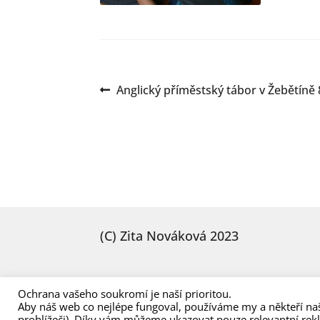
Navigace
Předchozí
Anglický příměstský tábor v Žebětíně 8
příspěvek:
pro
příspěvek
(C) Zita Nováková 2023
Ochrana vašeho soukromí je naší prioritou.
Aby náš web co nejlépe fungoval, používáme my a někteří naš
prohlížeči). Díky vám můžeme ukazovat pouze relevantní rek