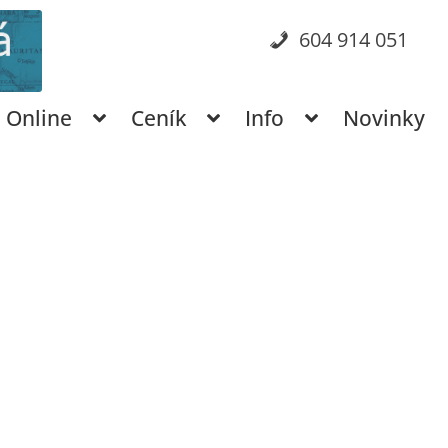
604 914 051
Online
Ceník
Info
Novinky