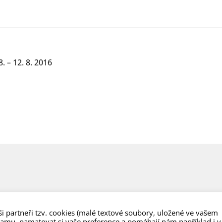
. – 12. 8. 2016
i partneři tzv. cookies (malé textové soubory, uložené ve vašem
lamu, pamatovat si vaše preference a pomáhají nám například i v