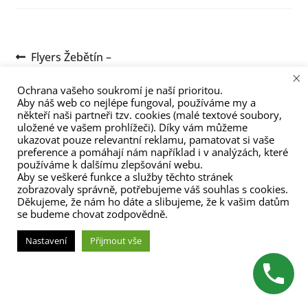
menu
Navigace
Předchozí
Flyers Žebětín –
příspěvek:
angličtina pro děti od 9 do
×
pro
Ochrana vašeho soukromí je naší prioritou.
12 let
Aby náš web co nejlépe fungoval, používáme my a
příspěvek
někteří naši partneři tzv. cookies (malé textové soubory,
uložené ve vašem prohlížeči). Díky vám můžeme
ukazovat pouze relevantní reklamu, pamatovat si vaše
preference a pomáhají nám například i v analýzách, které
používáme k dalšímu zlepšování webu.
Aby se veškeré funkce a služby těchto stránek
zobrazovaly správně, potřebujeme váš souhlas s cookies.
Děkujeme, že nám ho dáte a slibujeme, že k vašim datům
(C) Zita Nováková 2023
se budeme chovat zodpovědně.
Nastavení
Přijmout vše