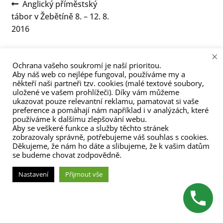
Navigace
Předchozí
Anglický příměstský
menu
příspěvek:
tábor v Žebětíně 8. – 12. 8.
pro
2016
příspěvek
×
Ochrana vašeho soukromí je naší prioritou.
Aby náš web co nejlépe fungoval, používáme my a
někteří naši partneři tzv. cookies (malé textové soubory,
uložené ve vašem prohlížeči). Díky vám můžeme
ukazovat pouze relevantní reklamu, pamatovat si vaše
(C) Zita Nováková 2023
preference a pomáhají nám například i v analýzách, které
používáme k dalšímu zlepšování webu.
Aby se veškeré funkce a služby těchto stránek
zobrazovaly správně, potřebujeme váš souhlas s cookies.
Děkujeme, že nám ho dáte a slibujeme, že k vašim datům
se budeme chovat zodpovědně.
Nastavení
Přijmout vše