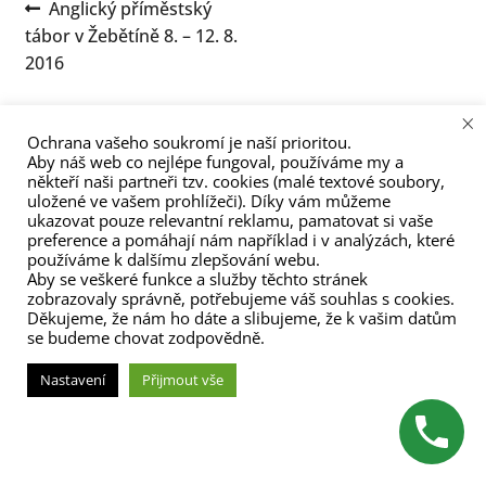
Navigace
Předchozí
Anglický příměstský
menu
příspěvek:
tábor v Žebětíně 8. – 12. 8.
pro
2016
příspěvek
×
Ochrana vašeho soukromí je naší prioritou.
Aby náš web co nejlépe fungoval, používáme my a
někteří naši partneři tzv. cookies (malé textové soubory,
uložené ve vašem prohlížeči). Díky vám můžeme
ukazovat pouze relevantní reklamu, pamatovat si vaše
(C) Zita Nováková 2023
preference a pomáhají nám například i v analýzách, které
používáme k dalšímu zlepšování webu.
Aby se veškeré funkce a služby těchto stránek
zobrazovaly správně, potřebujeme váš souhlas s cookies.
Děkujeme, že nám ho dáte a slibujeme, že k vašim datům
se budeme chovat zodpovědně.
Nastavení
Přijmout vše