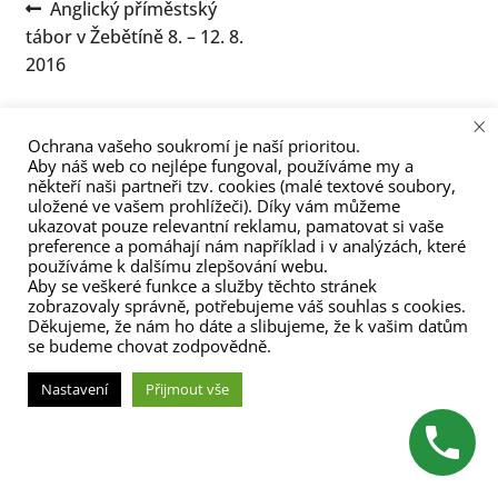
Navigace
Předchozí
Anglický příměstský
menu
příspěvek:
tábor v Žebětíně 8. – 12. 8.
pro
2016
příspěvek
×
Ochrana vašeho soukromí je naší prioritou.
Aby náš web co nejlépe fungoval, používáme my a
někteří naši partneři tzv. cookies (malé textové soubory,
uložené ve vašem prohlížeči). Díky vám můžeme
ukazovat pouze relevantní reklamu, pamatovat si vaše
(C) Zita Nováková 2023
preference a pomáhají nám například i v analýzách, které
používáme k dalšímu zlepšování webu.
Aby se veškeré funkce a služby těchto stránek
zobrazovaly správně, potřebujeme váš souhlas s cookies.
Děkujeme, že nám ho dáte a slibujeme, že k vašim datům
se budeme chovat zodpovědně.
Nastavení
Přijmout vše