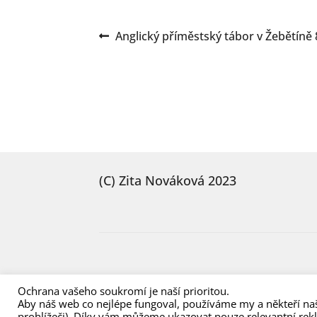
Navigace
Předchozí
Anglický příměstský tábor v Žebětíně 8
příspěvek:
pro
příspěvek
(C) Zita Nováková 2023
Ochrana vašeho soukromí je naší prioritou.
Aby náš web co nejlépe fungoval, používáme my a někteří naš
prohlížeči). Díky vám můžeme ukazovat pouze relevantní rek