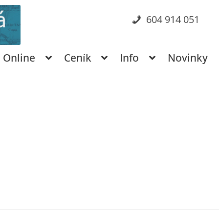
604 914 051
Online
Ceník
Info
Novinky