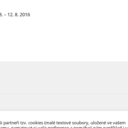
. – 12. 8. 2016
i partneři tzv. cookies (malé textové soubory, uložené ve vašem
lamu, pamatovat si vaše preference a pomáhají nám například i v