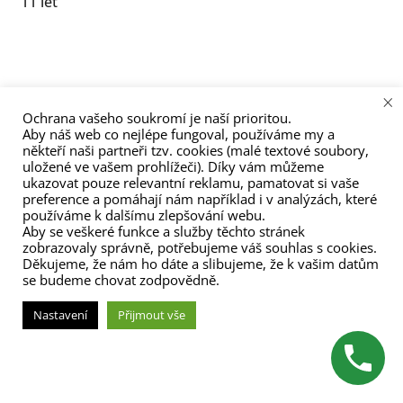
11 let
menu
příspěvek
×
Ochrana vašeho soukromí je naší prioritou.
Aby náš web co nejlépe fungoval, používáme my a
(C) Zita Nováková 2023
někteří naši partneři tzv. cookies (malé textové soubory,
uložené ve vašem prohlížeči). Díky vám můžeme
ukazovat pouze relevantní reklamu, pamatovat si vaše
preference a pomáhají nám například i v analýzách, které
používáme k dalšímu zlepšování webu.
Aby se veškeré funkce a služby těchto stránek
zobrazovaly správně, potřebujeme váš souhlas s cookies.
Děkujeme, že nám ho dáte a slibujeme, že k vašim datům
se budeme chovat zodpovědně.
Nastavení
Přijmout vše