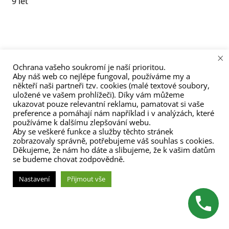
9 let
menu
příspěvek
×
Ochrana vašeho soukromí je naší prioritou.
Aby náš web co nejlépe fungoval, používáme my a
(C) Zita Nováková 2023
někteří naši partneři tzv. cookies (malé textové soubory,
uložené ve vašem prohlížeči). Díky vám můžeme
ukazovat pouze relevantní reklamu, pamatovat si vaše
preference a pomáhají nám například i v analýzách, které
používáme k dalšímu zlepšování webu.
Aby se veškeré funkce a služby těchto stránek
zobrazovaly správně, potřebujeme váš souhlas s cookies.
Děkujeme, že nám ho dáte a slibujeme, že k vašim datům
se budeme chovat zodpovědně.
Nastavení
Přijmout vše