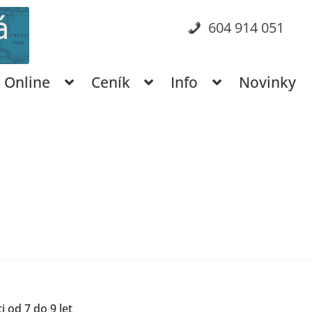
604 914 051
Online
Ceník
Info
Novinky
i od 7 do 9 let