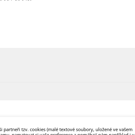
i partneři tzv. cookies (malé textové soubory, uložené ve vašem
lamu, pamatovat si vaše preference a pomáhají nám například i v