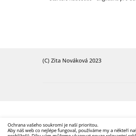
Navigace
příspěvek:
pro
příspěvek
(C) Zita Nováková 2023
Ochrana vašeho soukromí je naší prioritou.
Aby náš web co nejlépe fungoval, používáme my a někteří naš
prohlížeči). Díky vám můžeme ukazovat pouze relevantní rek