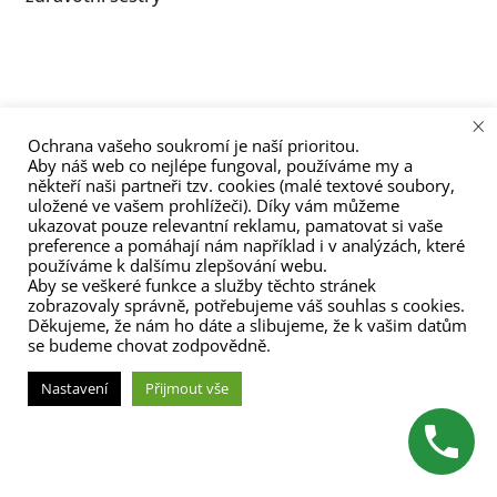
pro
menu
příspěvek
×
Ochrana vašeho soukromí je naší prioritou.
Aby náš web co nejlépe fungoval, používáme my a
(C) Zita Nováková 2023
někteří naši partneři tzv. cookies (malé textové soubory,
uložené ve vašem prohlížeči). Díky vám můžeme
ukazovat pouze relevantní reklamu, pamatovat si vaše
preference a pomáhají nám například i v analýzách, které
používáme k dalšímu zlepšování webu.
Aby se veškeré funkce a služby těchto stránek
zobrazovaly správně, potřebujeme váš souhlas s cookies.
Děkujeme, že nám ho dáte a slibujeme, že k vašim datům
se budeme chovat zodpovědně.
Nastavení
Přijmout vše