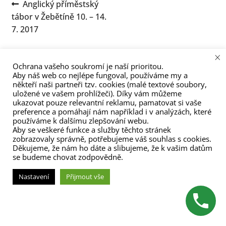
Navigace
Předchozí
Anglický příměstský
menu
příspěvek:
tábor v Žebětíně 10. – 14.
pro
7. 2017
příspěvek
×
Ochrana vašeho soukromí je naší prioritou.
Aby náš web co nejlépe fungoval, používáme my a
někteří naši partneři tzv. cookies (malé textové soubory,
uložené ve vašem prohlížeči). Díky vám můžeme
ukazovat pouze relevantní reklamu, pamatovat si vaše
(C) Zita Nováková 2023
preference a pomáhají nám například i v analýzách, které
používáme k dalšímu zlepšování webu.
Aby se veškeré funkce a služby těchto stránek
zobrazovaly správně, potřebujeme váš souhlas s cookies.
Děkujeme, že nám ho dáte a slibujeme, že k vašim datům
se budeme chovat zodpovědně.
Nastavení
Přijmout vše