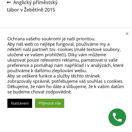
Navigace
Předchozí
Anglický příměstský
menu
příspěvek:
tábor v Žebětíně 2015
pro
příspěvek
×
Ochrana vašeho soukromí je naší prioritou.
Aby náš web co nejlépe fungoval, používáme my a
někteří naši partneři tzv. cookies (malé textové soubory,
uložené ve vašem prohlížeči). Díky vám můžeme
(C) Zita Nováková 2023
ukazovat pouze relevantní reklamu, pamatovat si vaše
preference a pomáhají nám například i v analýzách, které
používáme k dalšímu zlepšování webu.
Aby se veškeré funkce a služby těchto stránek
zobrazovaly správně, potřebujeme váš souhlas s cookies.
Děkujeme, že nám ho dáte a slibujeme, že k vašim datům
se budeme chovat zodpovědně.
Nastavení
Přijmout vše