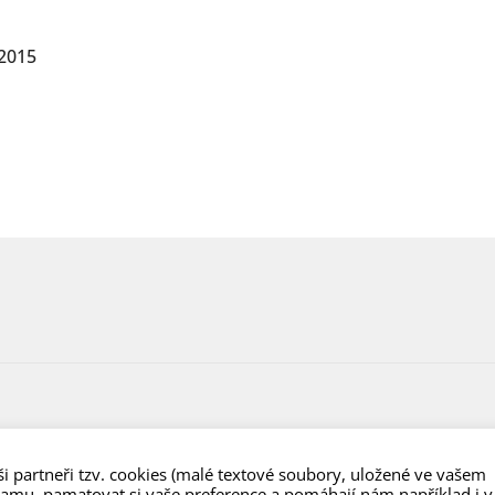
 2015
i partneři tzv. cookies (malé textové soubory, uložené ve vašem
lamu, pamatovat si vaše preference a pomáhají nám například i v