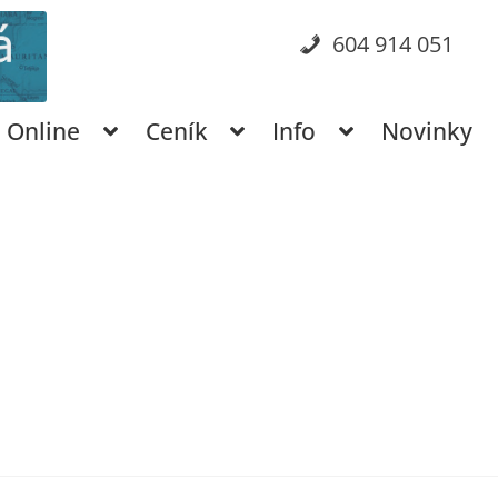
604 914 051
Online
Ceník
Info
Novinky