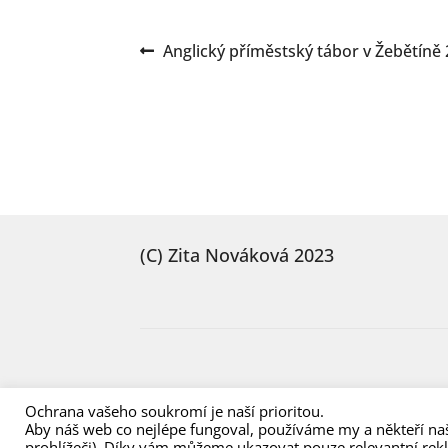
Navigace
Předchozí
Anglický příměstský tábor v Žebětíně
příspěvek:
pro
příspěvek
(C) Zita Nováková 2023
Ochrana vašeho soukromí je naší prioritou.
Aby náš web co nejlépe fungoval, používáme my a někteří naš
prohlížeči). Díky vám můžeme ukazovat pouze relevantní rek