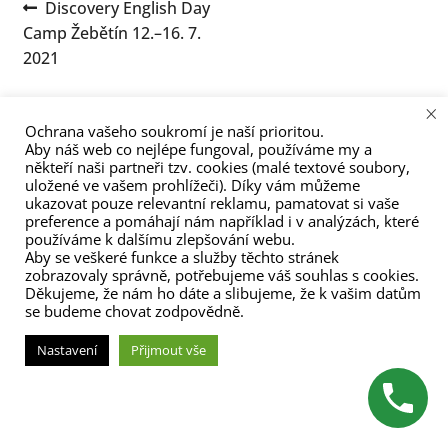
Navigace
Předchozí
Discovery English Day
menu
příspěvek:
Camp Žebětín 12.–16. 7.
pro
2021
příspěvek
×
Ochrana vašeho soukromí je naší prioritou.
Aby náš web co nejlépe fungoval, používáme my a
někteří naši partneři tzv. cookies (malé textové soubory,
uložené ve vašem prohlížeči). Díky vám můžeme
ukazovat pouze relevantní reklamu, pamatovat si vaše
(C) Zita Nováková 2023
preference a pomáhají nám například i v analýzách, které
používáme k dalšímu zlepšování webu.
Aby se veškeré funkce a služby těchto stránek
zobrazovaly správně, potřebujeme váš souhlas s cookies.
Děkujeme, že nám ho dáte a slibujeme, že k vašim datům
se budeme chovat zodpovědně.
Nastavení
Přijmout vše