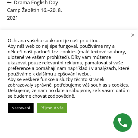
Navigace
Předchozí
Drama English Day
menu
příspěvek:
Camp Žebětín 16.–20. 8.
pro
2021
příspěvek
×
Ochrana vašeho soukromí je naší prioritou.
Aby náš web co nejlépe fungoval, používáme my a
někteří naši partneři tzv. cookies (malé textové soubory,
uložené ve vašem prohlížeči). Díky vám můžeme
ukazovat pouze relevantní reklamu, pamatovat si vaše
(C) Zita Nováková 2023
preference a pomáhají nám například i v analýzách, které
používáme k dalšímu zlepšování webu.
Aby se veškeré funkce a služby těchto stránek
zobrazovaly správně, potřebujeme váš souhlas s cookies.
Děkujeme, že nám ho dáte a slibujeme, že k vašim datům
se budeme chovat zodpovědně.
Nastavení
Přijmout vše