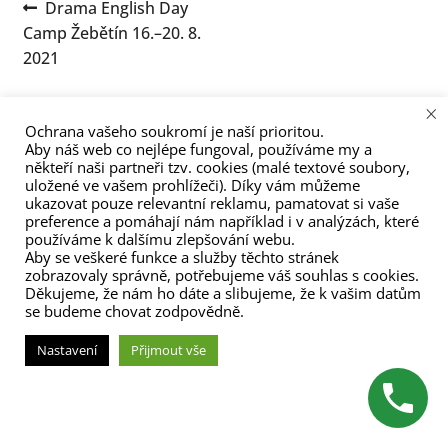
Navigace
Předchozí
Drama English Day
menu
příspěvek:
Camp Žebětín 16.–20. 8.
pro
2021
příspěvek
×
Ochrana vašeho soukromí je naší prioritou.
Aby náš web co nejlépe fungoval, používáme my a
někteří naši partneři tzv. cookies (malé textové soubory,
uložené ve vašem prohlížeči). Díky vám můžeme
ukazovat pouze relevantní reklamu, pamatovat si vaše
(C) Zita Nováková 2023
preference a pomáhají nám například i v analýzách, které
používáme k dalšímu zlepšování webu.
Aby se veškeré funkce a služby těchto stránek
zobrazovaly správně, potřebujeme váš souhlas s cookies.
Děkujeme, že nám ho dáte a slibujeme, že k vašim datům
se budeme chovat zodpovědně.
Nastavení
Přijmout vše