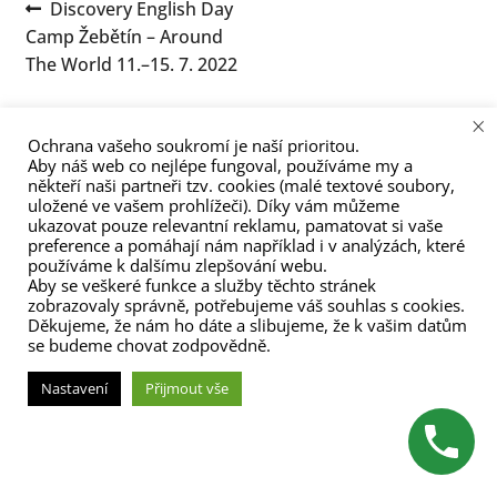
Navigace
Předchozí
Discovery English Day
menu
příspěvek:
Camp Žebětín – Around
pro
The World 11.–15. 7. 2022
příspěvek
×
Ochrana vašeho soukromí je naší prioritou.
Aby náš web co nejlépe fungoval, používáme my a
někteří naši partneři tzv. cookies (malé textové soubory,
uložené ve vašem prohlížeči). Díky vám můžeme
ukazovat pouze relevantní reklamu, pamatovat si vaše
(C) Zita Nováková 2023
preference a pomáhají nám například i v analýzách, které
používáme k dalšímu zlepšování webu.
Aby se veškeré funkce a služby těchto stránek
zobrazovaly správně, potřebujeme váš souhlas s cookies.
Děkujeme, že nám ho dáte a slibujeme, že k vašim datům
se budeme chovat zodpovědně.
Nastavení
Přijmout vše