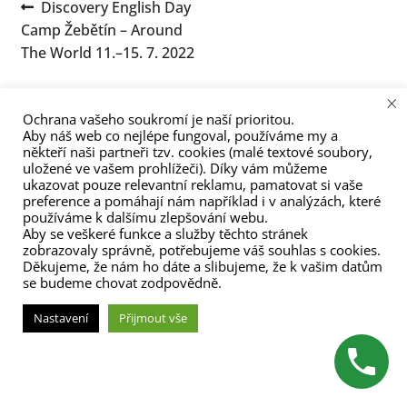
Navigace
Předchozí
Discovery English Day
menu
příspěvek:
Camp Žebětín – Around
pro
The World 11.–15. 7. 2022
příspěvek
×
Ochrana vašeho soukromí je naší prioritou.
Aby náš web co nejlépe fungoval, používáme my a
někteří naši partneři tzv. cookies (malé textové soubory,
uložené ve vašem prohlížeči). Díky vám můžeme
ukazovat pouze relevantní reklamu, pamatovat si vaše
(C) Zita Nováková 2023
preference a pomáhají nám například i v analýzách, které
používáme k dalšímu zlepšování webu.
Aby se veškeré funkce a služby těchto stránek
zobrazovaly správně, potřebujeme váš souhlas s cookies.
Děkujeme, že nám ho dáte a slibujeme, že k vašim datům
se budeme chovat zodpovědně.
Nastavení
Přijmout vše