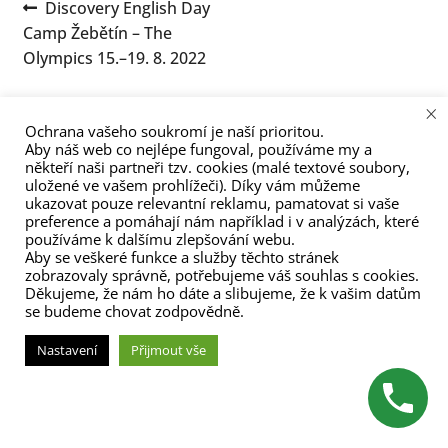
Navigace
Předchozí
Discovery English Day
menu
příspěvek:
Camp Žebětín – The
pro
Olympics 15.–19. 8. 2022
příspěvek
×
Ochrana vašeho soukromí je naší prioritou.
Aby náš web co nejlépe fungoval, používáme my a
někteří naši partneři tzv. cookies (malé textové soubory,
uložené ve vašem prohlížeči). Díky vám můžeme
ukazovat pouze relevantní reklamu, pamatovat si vaše
(C) Zita Nováková 2023
preference a pomáhají nám například i v analýzách, které
používáme k dalšímu zlepšování webu.
Aby se veškeré funkce a služby těchto stránek
zobrazovaly správně, potřebujeme váš souhlas s cookies.
Děkujeme, že nám ho dáte a slibujeme, že k vašim datům
se budeme chovat zodpovědně.
Nastavení
Přijmout vše