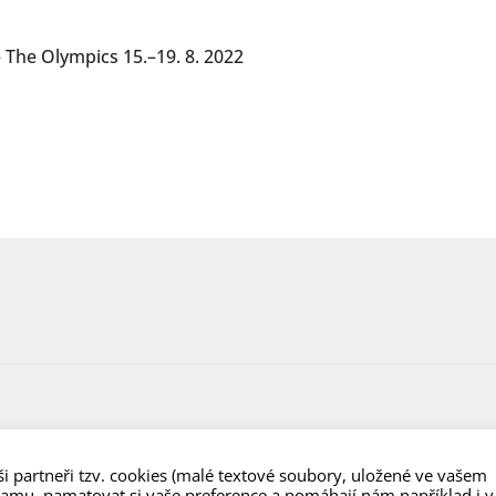
 The Olympics 15.–19. 8. 2022
i partneři tzv. cookies (malé textové soubory, uložené ve vašem
lamu, pamatovat si vaše preference a pomáhají nám například i v