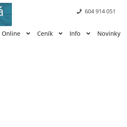
604 914 051
Online
Ceník
Info
Novinky