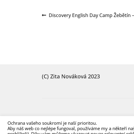
Navigace
Předchozí
Discovery English Day Camp Žebětín –
příspěvek:
pro
příspěvek
(C) Zita Nováková 2023
Ochrana vašeho soukromí je naší prioritou.
Aby náš web co nejlépe fungoval, používáme my a někteří naš
prohlížeči). Díky vám můžeme ukazovat pouze relevantní rek