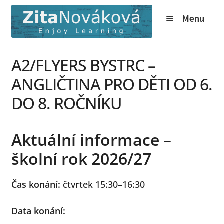
Přeskočit
Přejít
Menu
na
k
navigaci
obsahu
webu
Expand
Kurzy
A2/FLYERS BYSTRC –
child
Tábory
menu
ANGLIČTINA PRO DĚTI OD 6.
Expand
O nás
DO 8. ROČNÍKU
child
Expand
Online
menu
child
Aktuální informace –
Expand
Ceník
menu
child
školní rok 2026/27
Expand
Info
menu
child
Čas konání:
čtvrtek 15:30–16:30
Novinky
menu
Expand
Kontakt
Data konání:
child