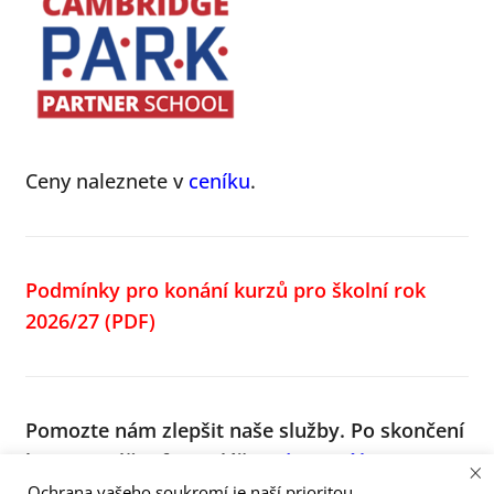
Ceny naleznete v
ceníku
.
Podmínky pro konání kurzů pro školní rok
2026/27
(PDF)
Pomozte nám zlepšit naše služby.
Po skončení
kurzu vyplňte formulář
Hodnocení kurzu
. Za
×
vyplnění moc děkujeme, díky Vám budeme
Ochrana vašeho soukromí je naší prioritou.