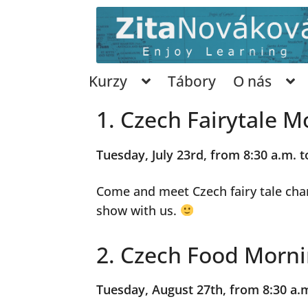
Přeskočit
Přejít
na
k
navigaci
obsahu
webu
Kurzy
Tábory
O nás
1. Czech Fairytale M
Tuesday, July 23rd, from 8:30 a.m. t
Come and meet Czech fairy tale cha
show with us.
2. Czech Food Morn
Tuesday, August 27th, from 8:30 a.m