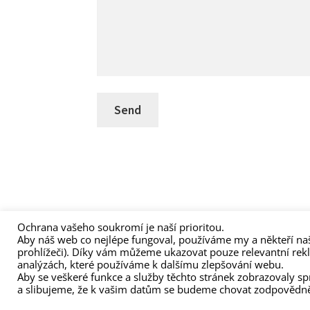
Ochrana vašeho soukromí je naší prioritou.
Aby náš web co nejlépe fungoval, používáme my a někteří naš
(C) Zita Nováková 2023
prohlížeči). Díky vám můžeme ukazovat pouze relevantní rek
analýzách, které používáme k dalšímu zlepšování webu.
Aby se veškeré funkce a služby těchto stránek zobrazovaly s
a slibujeme, že k vašim datům se budeme chovat zodpovědn