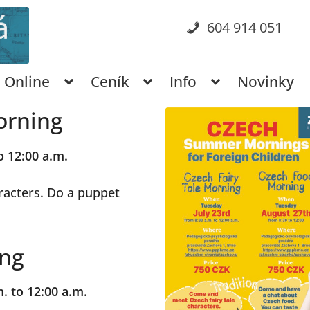
604 914 051
Online
Ceník
Info
Novinky
orning
o 12:00 a.m.
racters. Do a puppet
ing
. to 12:00 a.m.