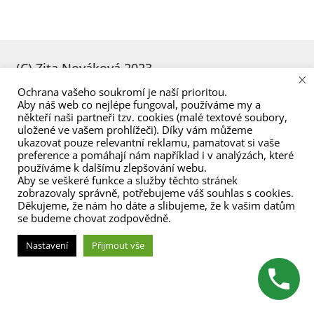
menu
(C) Zita Nováková 2023
×
Ochrana vašeho soukromí je naší prioritou.
Aby náš web co nejlépe fungoval, používáme my a
někteří naši partneři tzv. cookies (malé textové soubory,
uložené ve vašem prohlížeči). Díky vám můžeme
ukazovat pouze relevantní reklamu, pamatovat si vaše
preference a pomáhají nám například i v analýzách, které
používáme k dalšímu zlepšování webu.
Aby se veškeré funkce a služby těchto stránek
zobrazovaly správně, potřebujeme váš souhlas s cookies.
Děkujeme, že nám ho dáte a slibujeme, že k vašim datům
se budeme chovat zodpovědně.
Nastavení
Přijmout vše