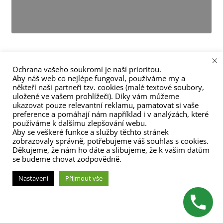
menu
×
Ochrana vašeho soukromí je naší prioritou.
Aby náš web co nejlépe fungoval, používáme my a
někteří naši partneři tzv. cookies (malé textové soubory,
Navigace
Předchozí
Následující
Beauty and Spa
Karate Lady
uložené ve vašem prohlížeči). Díky vám můžeme
příspěvek:
příspěvek:
ukazovat pouze relevantní reklamu, pamatovat si vaše
pro
preference a pomáhají nám například i v analýzách, které
používáme k dalšímu zlepšování webu.
příspěvek
Aby se veškeré funkce a služby těchto stránek
zobrazovaly správně, potřebujeme váš souhlas s cookies.
Děkujeme, že nám ho dáte a slibujeme, že k vašim datům
se budeme chovat zodpovědně.
(C) Zita Nováková 2023
Nastavení
Přijmout vše