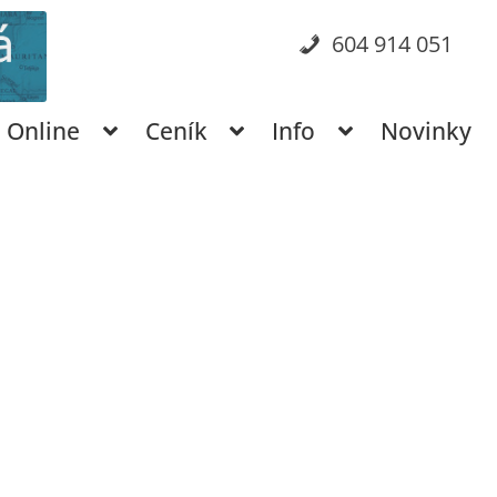
604 914 051
Online
Ceník
Info
Novinky