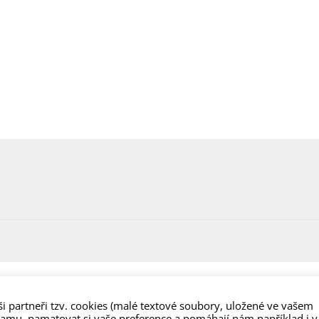
i partneři tzv. cookies (malé textové soubory, uložené ve vašem
lamu, pamatovat si vaše preference a pomáhají nám například i v