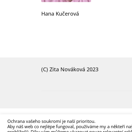
Hana Kučerová
(C) Zita Nováková 2023
Ochrana vašeho soukromí je naší prioritou.
Aby náš web co nejlépe fungoval, používáme my a někteří naš
prohlížeči). Díky vám můžeme ukazovat pouze relevantní rek