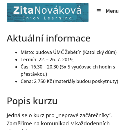
Přeskočit
Přejít
Menu
na
k
navigaci
obsahu
webu
Expand
Kurzy
Aktuální informace
child
Tábory
menu
Místo: budova ÚMČ Žebětín (Katolický dům)
Expand
O nás
Termín: 22. – 26. 7. 2019,
child
Čas: 16.30 – 20.30 (5x 5 vyučovacích hodin s
Expand
Online
menu
přestávkou)
child
Expand
Ceník
Cena: 2 750 Kč (materiály budou poskytnuty)
menu
child
Expand
Info
menu
Popis kurzu
child
Novinky
menu
Jedná se o kurz pro „nepravé začátečníky“.
Expand
Kontakt
Zaměříme na komunikaci v každodenních
child