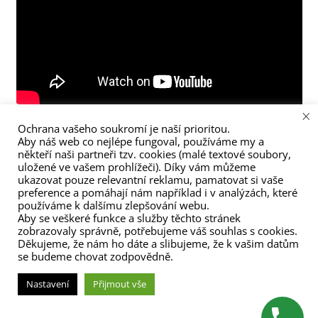
×
Ochrana vašeho soukromí je naší prioritou.
Aby náš web co nejlépe fungoval, používáme my a
někteří naši partneři tzv. cookies (malé textové soubory,
uložené ve vašem prohlížeči). Díky vám můžeme
ukazovat pouze relevantní reklamu, pamatovat si vaše
preference a pomáhají nám například i v analýzách, které
používáme k dalšímu zlepšování webu.
Aby se veškeré funkce a služby těchto stránek
zobrazovaly správně, potřebujeme váš souhlas s cookies.
Děkujeme, že nám ho dáte a slibujeme, že k vašim datům
se budeme chovat zodpovědně.
(C) Zita Nováková 2023
Nastavení
Přijmout vše