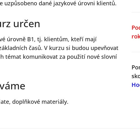
 je uzpůsobeno dané jazykové úrovni klientů.
urz určen
Po
ro
é úrovně B1, tj. klientům, kteří mají
 základních časů. V kurzu si budou upevňovat
ch témat komunikovat za použití nové slovní
Po
sk
íváme
Ho
ate, doplňkové materiály.