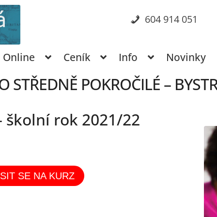
604 914 051
Online
Ceník
Info
Novinky
O STŘEDNĚ POKROČILÉ – BYST
 školní rok 2021/22
SIT SE NA KURZ