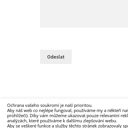
Ochrana vašeho soukromí je naší prioritou.
Aby náš web co nejlépe fungoval, používáme my a někteří naš
(C) Zita Nováková 2023
prohlížeči). Díky vám můžeme ukazovat pouze relevantní rek
analýzách, které používáme k dalšímu zlepšování webu.
Aby se veškeré funkce a služby těchto stránek zobrazovaly s