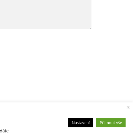
×
Nastavení
Přijmout vše
 dáte