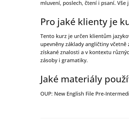
mluvení, poslech, čtení i psaní. Vše
Pro jaké klienty je k
Tento kurz je určen klientům jazykov
upevněny základy angličtiny včetně
získané znalosti a v kontextu různý
zásoby i gramatiky.
Jaké materiály použ
OUP: New English File Pre-Intermedi