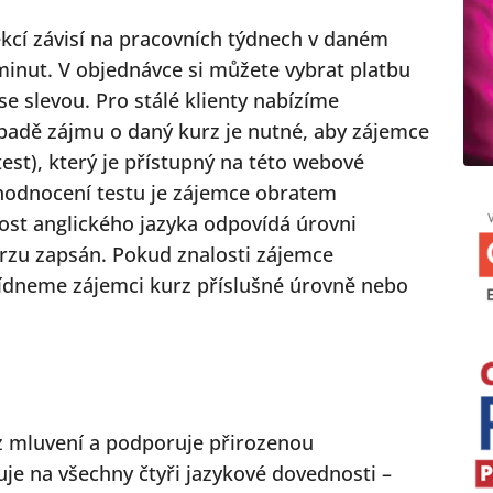
lekcí závisí na pracovních týdnech v daném
minut. V objednávce si můžete vybrat platbu
e slevou. Pro stálé klienty nabízíme
ípadě zájmu o daný kurz je nutné, aby zájemce
test), který je přístupný na této webové
hodnocení testu je zájemce obratem
ost anglického jazyka odpovídá úrovni
rzu zapsán. Pokud znalosti zájemce
abídneme zájemci kurz příslušné úrovně nebo
 z mluvení a podporuje přirozenou
je na všechny čtyři jazykové dovednosti –