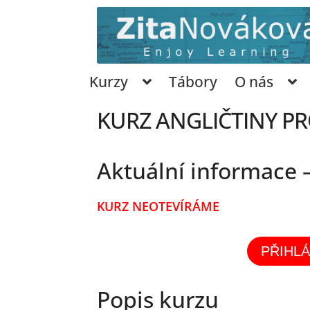
Přeskočit
Přejít
na
k
navigaci
obsahu
webu
Kurzy
Tábory
O nás
KURZ ANGLIČTINY PR
Aktuální informace –
KURZ NEOTEVÍRÁME
PŘIHLÁ
Popis kurzu