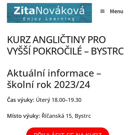
Přeskočit
Přejít
Menu
na
k
navigaci
obsahu
webu
Expand
Kurzy
KURZ ANGLIČTINY PRO
child
Tábory
menu
VYŠŠÍ POKROČILÉ – BYSTRC
Expand
O nás
child
Aktuální informace –
Expand
Online
menu
child
školní rok 2023/24
Expand
Ceník
menu
child
Expand
Info
menu
Čas výuky:
Úterý 18.00–19.30
child
Novinky
menu
Místo výuky:
Říčanská 15, Bystrc
Expand
Kontakt
child