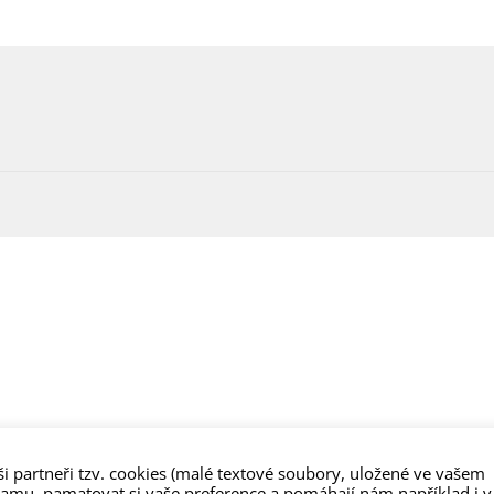
i partneři tzv. cookies (malé textové soubory, uložené ve vašem
lamu, pamatovat si vaše preference a pomáhají nám například i v