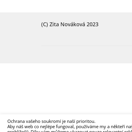
(C) Zita Nováková 2023
Ochrana vašeho soukromí je naší prioritou.
Aby náš web co nejlépe fungoval, používáme my a někteří naš
prohlížeči). Díky vám můžeme ukazovat pouze relevantní rek