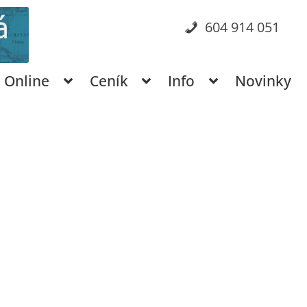
604 914 051
Online
Ceník
Info
Novinky