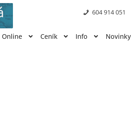
604 914 051
Online
Ceník
Info
Novinky