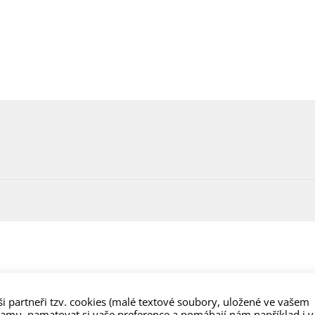
i partneři tzv. cookies (malé textové soubory, uložené ve vašem
lamu, pamatovat si vaše preference a pomáhají nám například i v