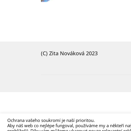
(C) Zita Nováková 2023
Ochrana vašeho soukromí je naší prioritou.
Aby náš web co nejlépe fungoval, používáme my a někteří naš
prohlížeči). Díky vám můžeme ukazovat pouze relevantní rek