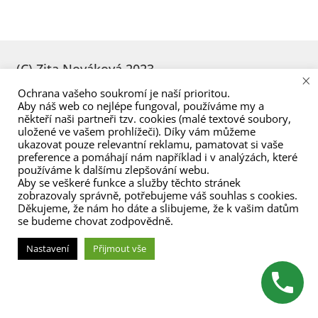
menu
(C) Zita Nováková 2023
×
Ochrana vašeho soukromí je naší prioritou.
Aby náš web co nejlépe fungoval, používáme my a
někteří naši partneři tzv. cookies (malé textové soubory,
uložené ve vašem prohlížeči). Díky vám můžeme
ukazovat pouze relevantní reklamu, pamatovat si vaše
preference a pomáhají nám například i v analýzách, které
používáme k dalšímu zlepšování webu.
Aby se veškeré funkce a služby těchto stránek
zobrazovaly správně, potřebujeme váš souhlas s cookies.
Děkujeme, že nám ho dáte a slibujeme, že k vašim datům
se budeme chovat zodpovědně.
Nastavení
Přijmout vše