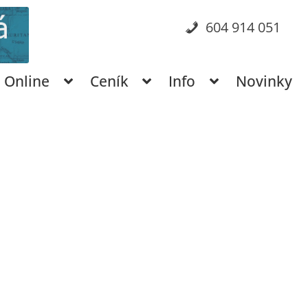
604 914 051
Online
Ceník
Info
Novinky