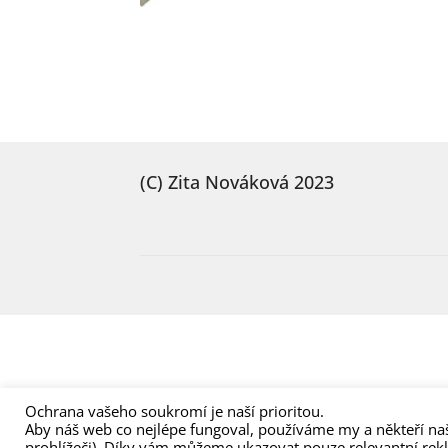
(C) Zita Nováková 2023
Ochrana vašeho soukromí je naší prioritou.
Aby náš web co nejlépe fungoval, používáme my a někteří naš
prohlížeči). Díky vám můžeme ukazovat pouze relevantní rek