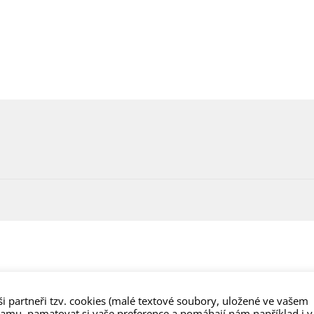
i partneři tzv. cookies (malé textové soubory, uložené ve vašem
lamu, pamatovat si vaše preference a pomáhají nám například i v