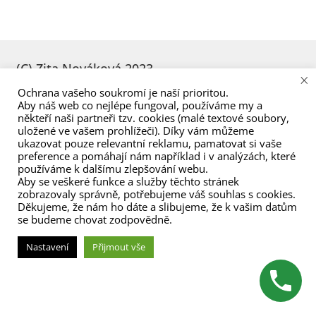
menu
(C) Zita Nováková 2023
×
Ochrana vašeho soukromí je naší prioritou.
Aby náš web co nejlépe fungoval, používáme my a
někteří naši partneři tzv. cookies (malé textové soubory,
uložené ve vašem prohlížeči). Díky vám můžeme
ukazovat pouze relevantní reklamu, pamatovat si vaše
preference a pomáhají nám například i v analýzách, které
používáme k dalšímu zlepšování webu.
Aby se veškeré funkce a služby těchto stránek
zobrazovaly správně, potřebujeme váš souhlas s cookies.
Děkujeme, že nám ho dáte a slibujeme, že k vašim datům
se budeme chovat zodpovědně.
Nastavení
Přijmout vše