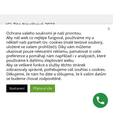
menu
(C) Zita Nováková 2023
×
Ochrana vašeho soukromí je naší prioritou.
Aby náš web co nejlépe fungoval, používáme my a
někteří naši partneři tzv. cookies (malé textové soubory,
uložené ve vašem prohlížeči). Díky vám můžeme
ukazovat pouze relevantní reklamu, pamatovat si vaše
preference a pomáhají nám například i v analýzách, které
používáme k dalšímu zlepšování webu.
Aby se veškeré funkce a služby těchto stránek
zobrazovaly správně, potřebujeme váš souhlas s cookies.
Děkujeme, že nám ho dáte a slibujeme, že k vašim datům
se budeme chovat zodpovědně.
Nastavení
Přijmout vše