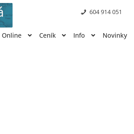
604 914 051
Online
Ceník
Info
Novinky