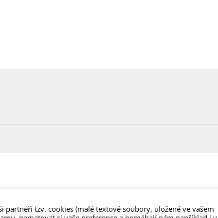
i partneři tzv. cookies (malé textové soubory, uložené ve vašem
lamu, pamatovat si vaše preference a pomáhají nám například i v