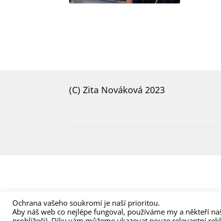
(C) Zita Nováková 2023
Ochrana vašeho soukromí je naší prioritou.
Aby náš web co nejlépe fungoval, používáme my a někteří naš
prohlížeči). Díky vám můžeme ukazovat pouze relevantní rek