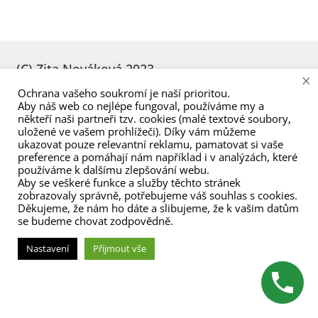
menu
(C) Zita Nováková 2023
×
Ochrana vašeho soukromí je naší prioritou.
Aby náš web co nejlépe fungoval, používáme my a
někteří naši partneři tzv. cookies (malé textové soubory,
uložené ve vašem prohlížeči). Díky vám můžeme
ukazovat pouze relevantní reklamu, pamatovat si vaše
preference a pomáhají nám například i v analýzách, které
používáme k dalšímu zlepšování webu.
Aby se veškeré funkce a služby těchto stránek
zobrazovaly správně, potřebujeme váš souhlas s cookies.
Děkujeme, že nám ho dáte a slibujeme, že k vašim datům
se budeme chovat zodpovědně.
Nastavení
Přijmout vše