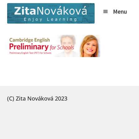
Přeskočit
Přejít
Menu
na
k
navigaci
obsahu
webu
Expand
Kurzy
child
Tábory
menu
Expand
O nás
child
Expand
Online
menu
child
Expand
Ceník
menu
child
(C) Zita Nováková 2023
Expand
Info
menu
child
Novinky
menu
Expand
Kontakt
child