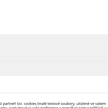
i partneři tzv. cookies (malé textové soubory, uložené ve vašem
lamu, pamatovat si vaše preference a pomáhají nám například i v