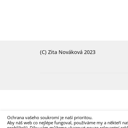
(C) Zita Nováková 2023
Ochrana vašeho soukromí je naší prioritou.
Aby náš web co nejlépe fungoval, používáme my a někteří naš
prohlížeči). Díky vám můžeme ukazovat pouze relevantní rek