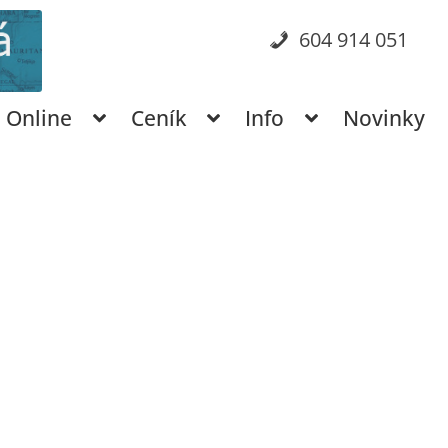
604 914 051
Online
Ceník
Info
Novinky