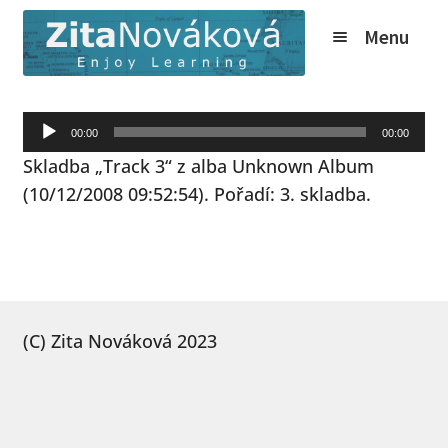
Přeskočit
Přejít
Menu
na
k
navigaci
obsahu
webu
Expand
Kurzy
Audio
child
00:00
00:00
Tábory
přehrávač
menu
Skladba „Track 3“ z alba Unknown Album
Expand
O nás
(10/12/2008 09:52:54). Pořadí: 3. skladba.
child
Expand
Online
menu
child
Expand
Ceník
menu
child
Expand
Info
menu
(C) Zita Nováková 2023
child
Novinky
menu
Expand
Kontakt
child