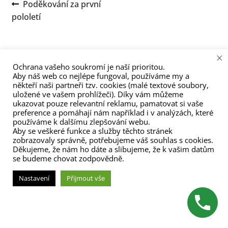
Navigace
Předchozí
Poděkování za první
menu
příspěvek:
pololetí
pro
příspěvek
×
Ochrana vašeho soukromí je naší prioritou.
Aby náš web co nejlépe fungoval, používáme my a
někteří naši partneři tzv. cookies (malé textové soubory,
uložené ve vašem prohlížeči). Díky vám můžeme
(C) Zita Nováková 2023
ukazovat pouze relevantní reklamu, pamatovat si vaše
preference a pomáhají nám například i v analýzách, které
používáme k dalšímu zlepšování webu.
Aby se veškeré funkce a služby těchto stránek
zobrazovaly správně, potřebujeme váš souhlas s cookies.
Děkujeme, že nám ho dáte a slibujeme, že k vašim datům
se budeme chovat zodpovědně.
Nastavení
Přijmout vše