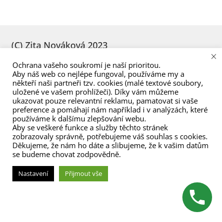
příspěvek
menu
(C) Zita Nováková 2023
×
Ochrana vašeho soukromí je naší prioritou.
Aby náš web co nejlépe fungoval, používáme my a
někteří naši partneři tzv. cookies (malé textové soubory,
uložené ve vašem prohlížeči). Díky vám můžeme
ukazovat pouze relevantní reklamu, pamatovat si vaše
preference a pomáhají nám například i v analýzách, které
používáme k dalšímu zlepšování webu.
Aby se veškeré funkce a služby těchto stránek
zobrazovaly správně, potřebujeme váš souhlas s cookies.
Děkujeme, že nám ho dáte a slibujeme, že k vašim datům
se budeme chovat zodpovědně.
Nastavení
Přijmout vše