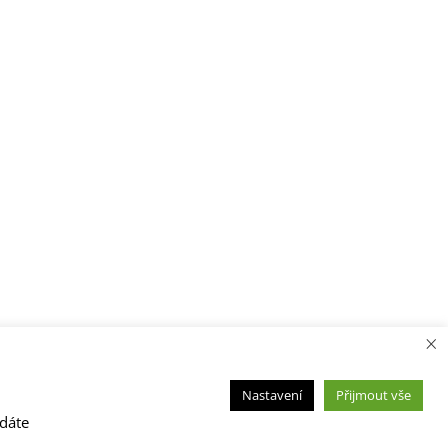
×
Nastavení
Přijmout vše
 dáte