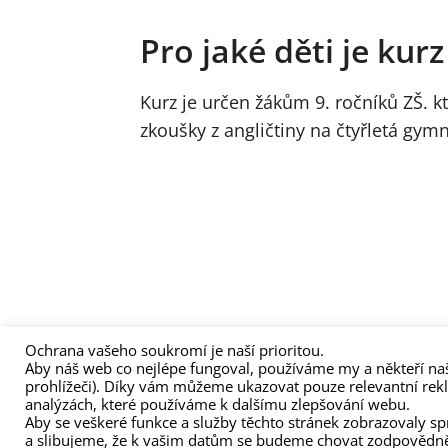
Pro jaké děti je kur
Kurz je určen žákům 9. ročníků ZŠ. kt
zkoušky z angličtiny na čtyřletá gymn
Ochrana vašeho soukromí je naší prioritou.
Aby náš web co nejlépe fungoval, používáme my a někteří naš
(C) Zita Nováková 2023
prohlížeči). Díky vám můžeme ukazovat pouze relevantní rek
analýzách, které používáme k dalšímu zlepšování webu.
Aby se veškeré funkce a služby těchto stránek zobrazovaly s
a slibujeme, že k vašim datům se budeme chovat zodpovědn