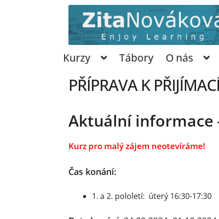
Přeskočit
Přejít
na
k
navigaci
obsahu
webu
Kurzy
Tábory
O nás
PŘÍPRAVA K PŘIJÍMA
Aktuální informace 
Kurz pro malý zájem neotevíráme!
Čas konání:
1. a 2. pololetí: úterý 16:30-17:30