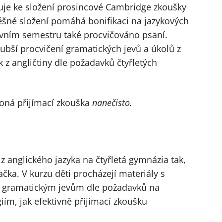
uje ke složení prosincové Cambridge zkoušky
pěšné složení pomáhá bonifikaci na jazykových
prvním semestru také procvičováno psaní.
ubší procvičení gramatických jevů a úkolů z
 z angličtiny dle požadavků čtyřletých
koná přijímací zkouška
nanečisto.
 z anglického jazyka na čtyřletá gymnázia tak,
ačka. V kurzu děti procházejí materiály s
m gramatickým jevům dle požadavků na
giím, jak efektivně přijímací zkoušku