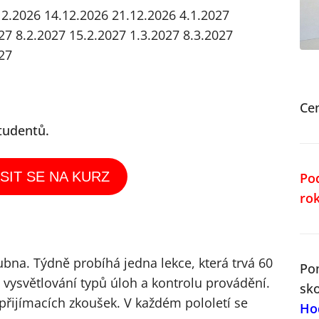
12.2026
14.12.2026
21.12.2026
4.1.2027
27
8.2.2027
15.2.2027
1.3.2027
8.3.2027
27
Ce
tudentů.
SIT SE NA KURZ
Po
ro
dubna
.
Týdně probíhá jedna lekce, která trvá 60
Po
vysvětlování typů úloh a kontrolu provádění.
sk
 přijímacích zkoušek. V každém pololetí se
Ho