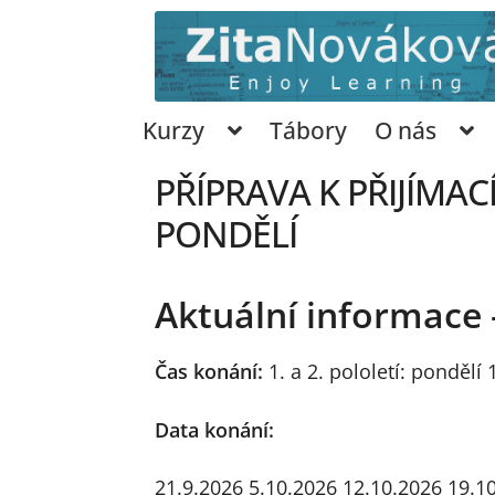
Přeskočit
Přejít
na
k
navigaci
obsahu
webu
Kurzy
Tábory
O nás
PŘÍPRAVA K PŘIJÍMAC
PONDĚLÍ
Aktuální informace 
Čas konání:
1. a 2. pololetí: pondělí
Data konání:
21.9.2026
5.10.2026
12.10.2026
19.1