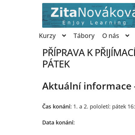
Přeskočit
Přejít
na
k
navigaci
obsahu
webu
Kurzy
Tábory
O nás
PŘÍPRAVA K PŘIJÍMAC
PÁTEK
Aktuální informace 
Čas konání:
1. a 2. pololetí: pátek 1
Data konání: