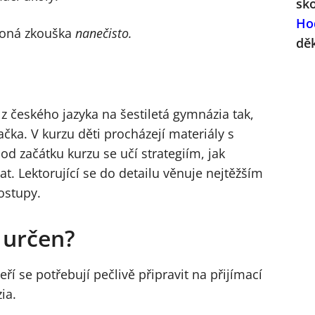
sk
Ho
 koná zkouška
nanečisto.
dě
 z českého jazyka na šestiletá gymnázia tak,
ačka. V kurzu děti procházejí materiály s
d začátku kurzu se učí strategiím, jak
t. Lektorující se do detailu věnuje nejtěžším
ostupy.
z určen?
eří se potřebují pečlivě připravit na přijímací
ia.