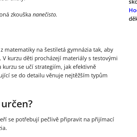
sk
Ho
 koná zkouška
nanečisto.
dě
 z matematiky na šestiletá gymnázia tak, aby
. V kurzu děti procházejí materiály s testovými
kurzu se učí strategiím, jak efektivně
ující se do detailu věnuje nejtěžším typům
z určen?
eří se potřebují pečlivě připravit na přijímací
ia.