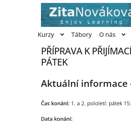
Přeskočit
Přejít
na
k
navigaci
obsahu
webu
Kurzy
Tábory
O nás
PŘÍPRAVA K PŘIJÍMA
PÁTEK
Aktuální informace 
Čas konání:
1. a 2. pololetí: pátek 1
Data konání: