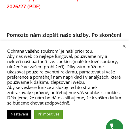
2026/27
(PDF)
Pomozte nám zlepšit naše služby.
Po skončení
kurzu vyplňte formulář
Hodnocení kurzu
. Za
×
vyplnění moc děkujeme, díky Vám budeme
Ochrana vašeho soukromí je naší prioritou.
Aby náš web co nejlépe fungoval, používáme my a
lepší!
někteří naši partneři tzv. cookies (malé textové soubory,
uložené ve vašem prohlížeči). Díky vám můžeme
ukazovat pouze relevantní reklamu, pamatovat si vaše
preference a pomáhají nám například i v analýzách, které
používáme k dalšímu zlepšování webu.
Aby se veškeré funkce a služby těchto stránek
zobrazovaly správně, potřebujeme váš souhlas s cookies.
Děkujeme, že nám ho dáte a slibujeme, že k vašim datům
se budeme chovat zodpovědně.
(C) Zita Nováková 2023
Nastavení
Přijmout vše