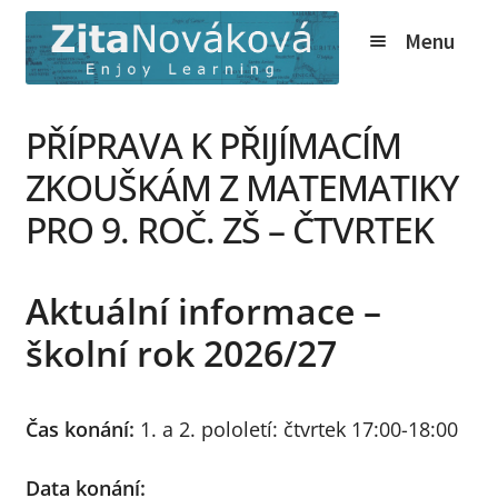
Přeskočit
Přejít
Menu
na
k
navigaci
obsahu
webu
Expand
Kurzy
PŘÍPRAVA K PŘIJÍMACÍM
child
Tábory
menu
ZKOUŠKÁM Z MATEMATIKY
Expand
O nás
PRO 9. ROČ. ZŠ – ČTVRTEK
child
Expand
Online
menu
child
Aktuální informace –
Expand
Ceník
menu
child
školní rok 2026/27
Expand
Info
menu
child
Novinky
menu
Čas konání:
1. a 2. pololetí: čtvrtek 17:00-18:00
Expand
Kontakt
Data konání:
child