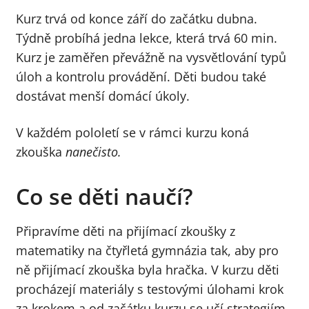
Kurz trvá od konce září do začátku dubna.
Týdně probíhá jedna lekce, která trvá 60 min.
Kurz je zaměřen převážně na vysvětlování typů
úloh a kontrolu provádění. Děti budou také
dostávat menší domácí úkoly.
V každém pololetí se v rámci kurzu koná
zkouška
nanečisto.
Co se děti naučí?
Připravíme děti na přijímací zkoušky z
matematiky na čtyřletá gymnázia tak, aby pro
ně přijímací zkouška byla hračka. V kurzu děti
procházejí materiály s testovými úlohami krok
za krokem a od začátku kurzu se učí strategiím,